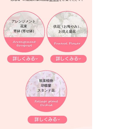
アレンジメント
花束
​供花（お悔やみ）
寄鉢 (寄せ鉢)
​お供え盛花
詳しくみる
詳しくみる
観葉植物
胡蝶蘭
​スタンド花
詳しくみる