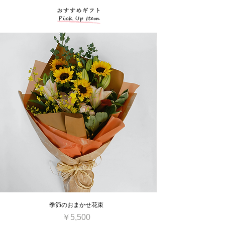
季節のおまかせ花束
価格
￥5,500