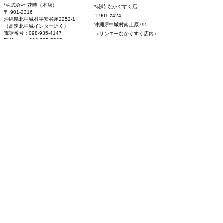
*株式会社 花時（本店）
*花時 なかぐすく店
中は、配達時の安
〒 901-2316
〒901-2424
沖縄県北中城村字安谷屋2252-1
し、注文を制限し
沖縄県中城村南上原795
（高速北中城インター近く）
す。 電話対応な
電話番号：098-935-4147
（サンエーなかぐすく店内）
​FAX ：098-935-5585
電話番号：098-975-7550
り営業時間内にお
メール ：hana-tk@mco.ne.jp
営業時間：9:00-20:00
営業時間：9:00-18:00
おります。 ご理
​定休日：年中無休
(時間外の配達は、ご相談に応じます)
くお願い申し上げ
定休日 ：年中無休
適格請求書発行事業者 登録番号
【
T7
3600 0201 8089
​】
​特定商取引法に基づく表記
プライバシーポリシー