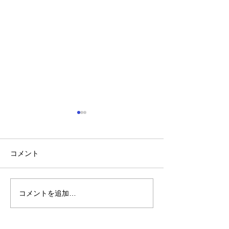
台風接近時の業
て
いつも花時をご利
コメント
き、誠にありがと
す。 明日（6月2
本島地方に台風が
コメントを追加…
旧盆期間中の営業につい
報となっておりま
て
通常通り営業を予
ますが、台風最接