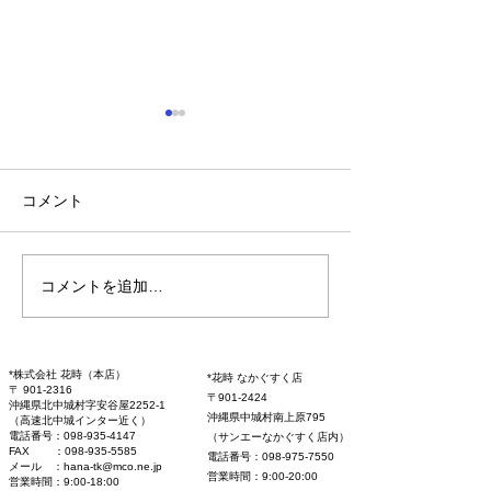
配達価格改定の
（2026年2月1
より）
日頃より花時をご
コメント
き、誠にありがと
す。 花業界では
苗の高騰が続き、
コメントを追加…
旧盆期間中の営業につい
においても度重な
て
が行われておりま
商品に関する資材
*株式会社 花時（本店）
*花時 なかぐすく店
ジカード・ラッピ
〒 901-2316
〒901-2424
沖縄県北中城村字安谷屋2252-1
リボン等）につき
沖縄県中城村南上原795
（高速北中城インター近く）
値上げが続いてい
電話番号：098-935-4147
（サンエーなかぐすく店内）
​FAX ：098-935-5585
電話番号：098-975-7550
す。 昨年は大幅
メール ：hana-tk@mco.ne.jp
営業時間：9:00-20:00
営業時間：9:00-18:00
昇もありました。